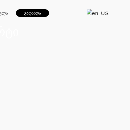
სვლა
გადახდა
რტი